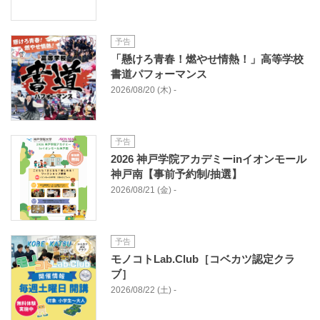
予告
「懸けろ青春！燃やせ情熱！」高等学校
書道パフォーマンス
2026/08/20 (木) -
予告
2026 神戸学院アカデミーinイオンモール
神戸南【事前予約制/抽選】
2026/08/21 (金) -
予告
モノコトLab.Club［コベカツ認定クラ
ブ］
2026/08/22 (土) -