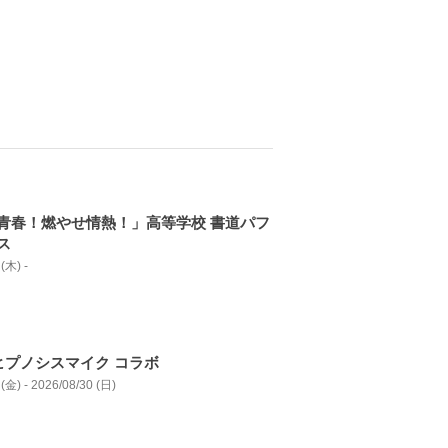
青春！燃やせ情熱！」高等学校 書道パフ
ス
(木) -
ヒプノシスマイク コラボ
(金) - 2026/08/30 (日)