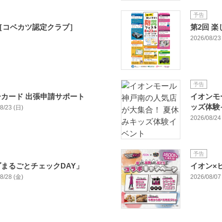
予告
ub［コベカツ認定クラブ］
第2回 
2026/08/23 
予告
カード 出張申請サポート
イオンモ
ッズ体験
08/23 (日)
2026/08/24 
予告
まるごとチェックDAY」
イオン×
08/28 (金)
2026/08/07 