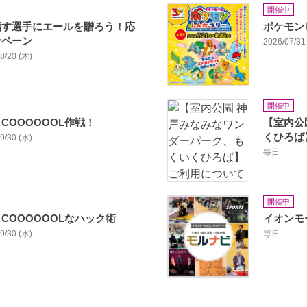
開催中
指す選手にエールを贈ろう！応
ポケモン
ンペーン
2026/07/31 
08/20 (木)
開催中
COOOOOOL作戦！
【室内公
くひろば
09/30 (水)
毎日
開催中
COOOOOOLなハック術
イオンモ
09/30 (水)
毎日