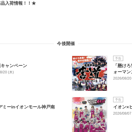
商品入荷情報！！★
今後開催
予告
額キャンペーン
「懸けろ
ォーマン
08/20 (木)
2026/08/20 
予告
カデミーinイオンモール神戸南
イオン×
】
2026/08/07 