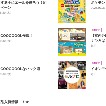
指す選手にエールを贈ろう！応
ポケモン
ンペーン
2026/07/31 
08/20 (木)
開催中
COOOOOOL作戦！
【室内公
くひろば
09/30 (水)
毎日
開催中
COOOOOOLなハック術
イオンモ
09/30 (水)
毎日
商品入荷情報！！★