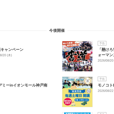
今後開催
予告
額キャンペーン
「懸けろ
ォーマン
08/20 (木)
2026/08/20 
予告
カデミーinイオンモール神戸南
モノコトL
】
2026/08/22 