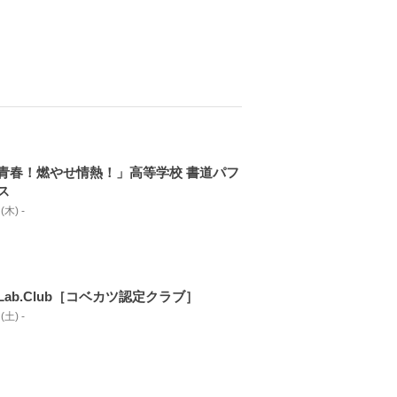
青春！燃やせ情熱！」高等学校 書道パフ
ス
(木) -
ab.Club［コベカツ認定クラブ］
(土) -