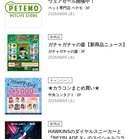
ウェアセール開催中！
ペット専門店 ペテモ
/
3F
2026/08/06 (木)
新商品
ガチャガチャの森【新商品ニュース】
ガチャガチャの森
/
3F
2026/08/05 (水)
キャンペーン
★カラコンまとめ買い★
中央コンタクト
/
2F
2026/08/04 (火)
新商品
HAWKINSのダイヤルスニーカーと
『BEYBLADE X』のスペシャルコラ